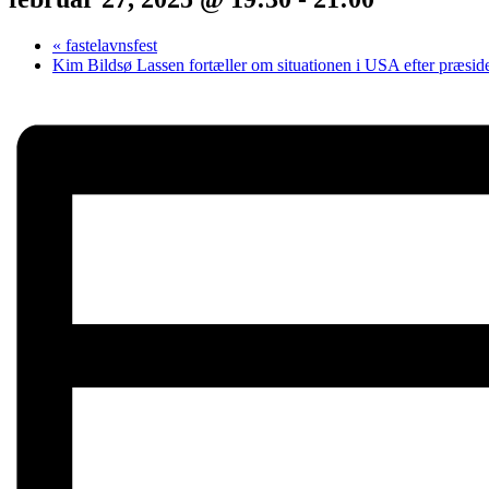
«
fastelavnsfest
Kim Bildsø Lassen fortæller om situationen i USA efter præsid