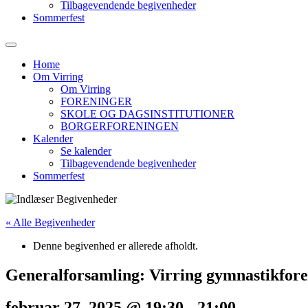
Tilbagevendende begivenheder
Sommerfest
Home
Om Virring
Om Virring
FORENINGER
SKOLE OG DAGSINSTITUTIONER
BORGERFORENINGEN
Kalender
Se kalender
Tilbagevendende begivenheder
Sommerfest
« Alle Begivenheder
Denne begivenhed er allerede afholdt.
Generalforsamling: Virring gymnastikfor
februar 27, 2025 @ 19:30
-
21:00