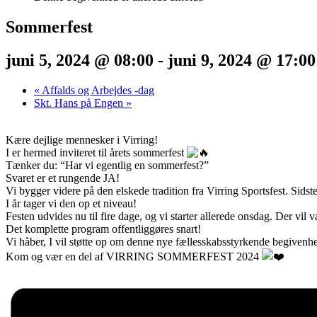
Sommerfest
juni 5, 2024 @ 08:00
-
juni 9, 2024 @ 17:00
«
Affalds og Arbejdes -dag
Skt. Hans på Engen
»
Kære dejlige mennesker i Virring!
I er hermed inviteret til årets sommerfest
Tænker du: “Har vi egentlig en sommerfest?”
Svaret er et rungende JA!
Vi bygger videre på den elskede tradition fra Virring Sportsfest. Sidst
I år tager vi den op et niveau!
Festen udvides nu til fire dage, og vi starter allerede onsdag. Der v
Det komplette program offentliggøres snart!
Vi håber, I vil støtte op om denne nye fællesskabsstyrkende begivenhed
Kom og vær en del af VIRRING SOMMERFEST 2024