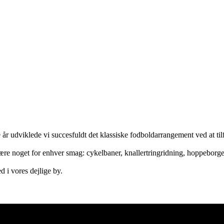
e år udviklede vi succesfuldt det klassiske fodboldarrangement ved at til
il være noget for enhver smag: cykelbaner, knallertringridning, hoppebor
 i vores dejlige by.