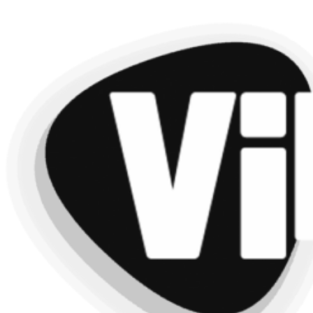
Videre
til
indhold