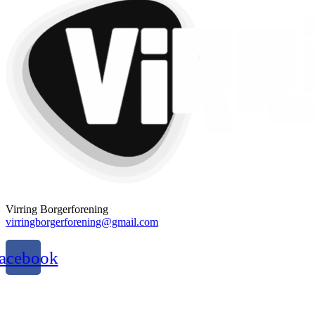
Virring Borgerforening
virringborgerforening@gmail.com
acebook