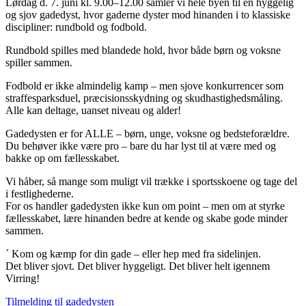
Lørdag d. 7. juni kl. 9.00–12.00 samler vi hele byen til en hyggelig
og sjov gadedyst, hvor gaderne dyster mod hinanden i to klassiske
discipliner: rundbold og fodbold.
Rundbold spilles med blandede hold, hvor både børn og voksne
spiller sammen.
Fodbold er ikke almindelig kamp – men sjove konkurrencer som
straffesparksduel, præcisionsskydning og skudhastighedsmåling.
Alle kan deltage, uanset niveau og alder!
Gadedysten er for ALLE – børn, unge, voksne og bedsteforældre.
Du behøver ikke være pro – bare du har lyst til at være med og
bakke op om fællesskabet.
Vi håber, så mange som muligt vil trække i sportsskoene og tage del
i festlighederne.
For os handler gadedysten ikke kun om point – men om at styrke
fællesskabet, lære hinanden bedre at kende og skabe gode minder
sammen.
´ Kom og kæmp for din gade – eller hep med fra sidelinjen.
Det bliver sjovt. Det bliver hyggeligt. Det bliver helt igennem
Virring!
Tilmelding til gadedysten