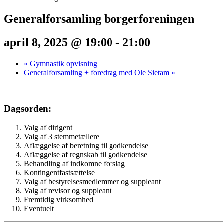
Generalforsamling borgerforeningen
april 8, 2025 @ 19:00
-
21:00
«
Gymnastik opvisning
Generalforsamling + foredrag med Ole Sietam
»
Dagsorden:
Valg af dirigent
Valg af 3 stemmetællere
Aflæggelse af beretning til godkendelse
Aflæggelse af regnskab til godkendelse
Behandling af indkomne forslag
Kontingentfastsættelse
Valg af bestyrelsesmedlemmer og suppleant
Valg af revisor og suppleant
Fremtidig virksomhed
Eventuelt