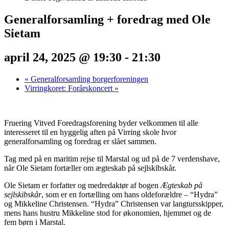
Generalforsamling + foredrag med Ole
Sietam
april 24, 2025 @ 19:30
-
21:30
«
Generalforsamling borgerforeningen
Virringkoret: Forårskoncert
»
Fruering Vitved Foredragsforening byder velkommen til alle
interesseret til en hyggelig aften på Virring skole hvor
generalforsamling og foredrag er slået sammen.
Tag med på en maritim rejse til Marstal og ud på de 7 verdenshave,
når Ole Sietam fortæller om ægteskab på sejlskibskår.
Ole Sietam er forfatter og medredaktør af bogen
Ægteskab på
sejlskibskår
, som er en fortælling om hans oldeforældre – “Hydra”
og Mikkeline Christensen. “Hydra” Christensen var langtursskipper,
mens hans hustru Mikkeline stod for økonomien, hjemmet og de
fem børn i Marstal.